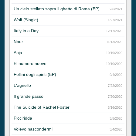
Un cielo stellato sopra il ghetto di Roma (EP)
2/6/2021
Wolf (Single)
1/27/2021
Italy in a Day
12/17/2020
Nour
11/13/2020
Anja
10/19/2020
El numero nueve
10/10/2020
Fellini degli spiriti (EP)
9/4/2020
L'agnello
7/22/2020
Il grande passo
7/20/2020
The Suicide of Rachel Foster
3/16/2020
Picciridda
3/5/2020
Volevo nascondermi
3/4/2020