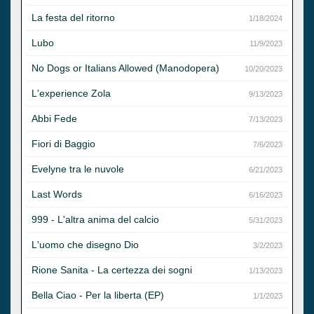
La festa del ritorno
1/18/2024
Lubo
11/9/2023
No Dogs or Italians Allowed (Manodopera)
10/20/2023
L'experience Zola
9/13/2023
Abbi Fede
7/13/2023
Fiori di Baggio
7/6/2023
Evelyne tra le nuvole
6/21/2023
Last Words
6/16/2023
999 - L'altra anima del calcio
5/31/2023
L'uomo che disegno Dio
3/2/2023
Rione Sanita - La certezza dei sogni
1/13/2023
Bella Ciao - Per la liberta (EP)
1/1/2023