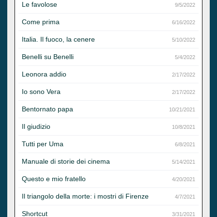
Le favolose
9/5/2022
Come prima
6/16/2022
Italia. Il fuoco, la cenere
5/10/2022
Benelli su Benelli
5/4/2022
Leonora addio
2/17/2022
Io sono Vera
2/17/2022
Bentornato papa
10/21/2021
Il giudizio
10/8/2021
Tutti per Uma
6/8/2021
Manuale di storie dei cinema
5/14/2021
Questo e mio fratello
4/20/2021
Il triangolo della morte: i mostri di Firenze
4/7/2021
Shortcut
3/31/2021