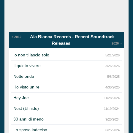
Ala Bianca Records - Recent Soundtrack
< 2012
Releases
2026 >
Io non ti lascio solo
5/21/2026
Il quieto vivere
3/26/2026
Nottefonda
5/8/2025
Ho visto un re
4/30/2025
Hey Joe
11/28/2024
Nest (El nido)
11/19/2024
30 anni di meno
9/20/2024
Lo sposo indeciso
6/25/2024