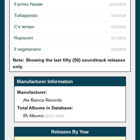
Il primo Natale
12/12/2019
Tuttapposto
10/4/2019
C'e tempo
6/11/2019
Rapiscimi
4/17/2019
Il vegetariano
3/28/2019
Note: Showing the last fifty (50) soundtrack releases
only.
Manufacturer Information
Manufacturer:
Ala Bianca Records
Total Albums in Database:
85 Albums
(2012–2026)
Releases By Year