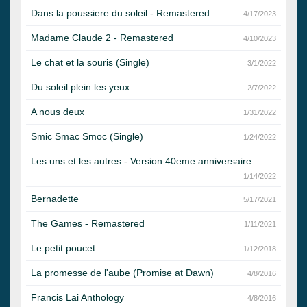
Dans la poussiere du soleil - Remastered
4/17/2023
Madame Claude 2 - Remastered
4/10/2023
Le chat et la souris (Single)
3/1/2022
Du soleil plein les yeux
2/7/2022
A nous deux
1/31/2022
Smic Smac Smoc (Single)
1/24/2022
Les uns et les autres - Version 40eme anniversaire
1/14/2022
Bernadette
5/17/2021
The Games - Remastered
1/11/2021
Le petit poucet
1/12/2018
La promesse de l'aube (Promise at Dawn)
4/8/2016
Francis Lai Anthology
4/8/2016