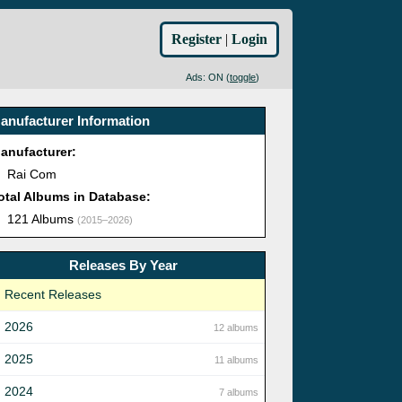
Register
|
Login
Ads: ON (
toggle
)
anufacturer Information
anufacturer:
Rai Com
otal Albums in Database:
121 Albums
(2015–2026)
Releases By Year
Recent Releases
2026
12 albums
2025
11 albums
2024
7 albums