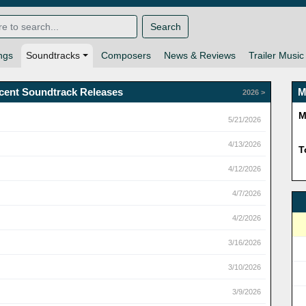
Search
ngs
Soundtracks
Composers
News & Reviews
Trailer Music
cent Soundtrack Releases
M
2026 >
M
5/21/2026
4/13/2026
T
4/12/2026
4/7/2026
4/2/2026
3/16/2026
3/10/2026
3/9/2026