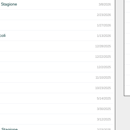
a Stagione
3/8/2026
2/23/2026
1/27/2026
oli
1/13/2026
12/28/2025
12/22/2025
12/2/2025
11/10/2025
10/23/2025
5/14/2025
3/30/2025
3/12/2025
a Stagione
2/23/2025