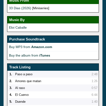
Music From
33 Dias (2026)
[Miniseries]
Music By
Eloi Caballe
Purchase Soundtrack
Buy MP3 from
Amazon.com
Buy the album from
iTunes
Track Listing
1.
Paso a paso
2:48
2.
Amores que matan
1:26
3.
Al raso
0:57
4.
El Cuervo
6:44
5.
Duende
1:40