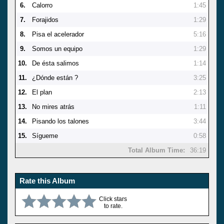
6.
Calorro
1:45
7.
Forajidos
1:29
8.
Pisa el acelerador
5:16
9.
Somos un equipo
1:29
10.
De ésta salimos
1:14
11.
¿Dónde están ?
3:25
12.
El plan
2:13
13.
No mires atrás
1:11
14.
Pisando los talones
3:44
15.
Sígueme
0:58
Total Album Time:
36:19
Rate this Album
Click stars
to rate.