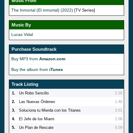
Music From
The Inmortal (El inmortal) (2022)
[TV Series]
Music By
Lucas Vidal
Purchase Soundtrack
Buy MP3 from
Amazon.com
Buy the album from
iTunes
Track Listing
1.
Un Robo Sencillo
2:20
2.
Las Nuevas Órdenes
1:40
3.
Soluciona tu Mierda con los Titanes
3:01
4.
El Jefe de los Miami
1:08
5.
Un Plan de Rescate
5:09