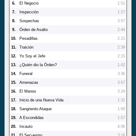
6.
El Negocio
1:51
7.
Inspección
1:27
8.
Sospechas
3:07
9.
Órden de Asalto
2:44
10.
Pesadillas
2:21
11.
Traición
2:39
12.
Yo Soy el Jefe
2:15
13.
¿Quién dio la Órden?
1:42
14.
Funeral
3:36
15.
Amenazas
3:57
16.
El Manos
3:24
17.
Inicio de una Nueva Vida
1:31
18.
Sangriento Ataque
1:00
19.
A Escondidas
1:57
20.
Incauto
4:06
21.
El Secuestro
3:16