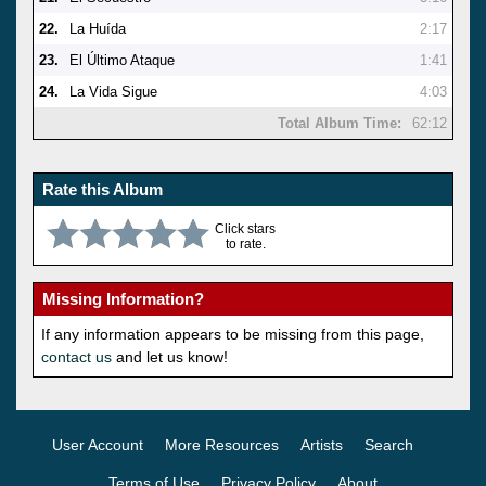
22.
La Huída
2:17
23.
El Último Ataque
1:41
24.
La Vida Sigue
4:03
Total Album Time:
62:12
Rate this Album
Click stars
to rate.
Missing Information?
If any information appears to be missing from this page,
contact us
and let us know!
User Account
More Resources
Artists
Search
Terms of Use
Privacy Policy
About