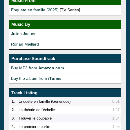
Music From
Enquete en famille (2025)
[TV Series]
Music By
Julien Jaouen
Ronan Maillard
Purchase Soundtrack
Buy MP3 from
Amazon.com
Buy the album from
iTunes
Track Listing
1.
Enquête en famille (Générique)
0:31
2.
La théorie de l'échelle
1:27
3.
Trouver le coupable
1:54
4.
Le premier meurtre
1:25