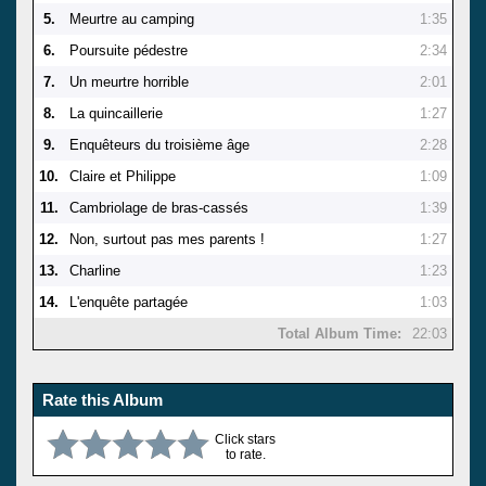
5.
Meurtre au camping
1:35
6.
Poursuite pédestre
2:34
7.
Un meurtre horrible
2:01
8.
La quincaillerie
1:27
9.
Enquêteurs du troisième âge
2:28
10.
Claire et Philippe
1:09
11.
Cambriolage de bras-cassés
1:39
12.
Non, surtout pas mes parents !
1:27
13.
Charline
1:23
14.
L'enquête partagée
1:03
Total Album Time:
22:03
Rate this Album
Click stars
to rate.