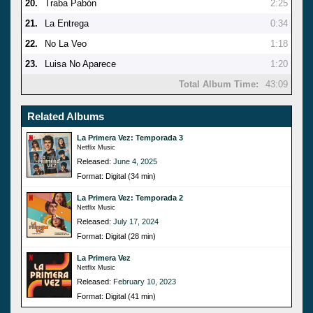
20.
Traba Pabón
2:25
21.
La Entrega
0:34
22.
No La Veo
1:18
23.
Luisa No Aparece
1:20
Total Album Time:
43:09
Related Albums
La Primera Vez: Temporada 3
Netflix Music
Released:
June 4, 2025
Format: Digital (34 min)
La Primera Vez: Temporada 2
Netflix Music
Released:
July 17, 2024
Format: Digital (28 min)
La Primera Vez
Netflix Music
Released:
February 10, 2023
Format: Digital (41 min)