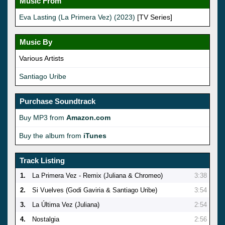
Music From
Eva Lasting (La Primera Vez) (2023)
[TV Series]
Music By
Various Artists
Santiago Uribe
Purchase Soundtrack
Buy MP3 from
Amazon.com
Buy the album from
iTunes
Track Listing
1.
La Primera Vez - Remix (Juliana & Chromeo)
3:38
2.
Si Vuelves (Godi Gaviria & Santiago Uribe)
3:54
3.
La Última Vez (Juliana)
2:54
4.
Nostalgia
2:56