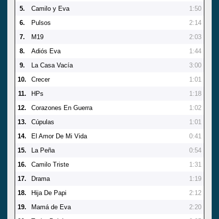
5.
Camilo y Eva
1:50
6.
Pulsos
2:14
7.
M19
2:03
8.
Adiós Eva
1:44
9.
La Casa Vacía
3:00
10.
Crecer
1:01
11.
HPs
1:18
12.
Corazones En Guerra
1:02
13.
Cúpulas
1:01
14.
El Amor De Mi Vida
0:41
15.
La Peña
0:54
16.
Camilo Triste
1:31
17.
Drama
1:19
18.
Hija De Papi
2:12
19.
Mamá de Eva
2:20