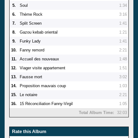
5.
Soul
1:34
6.
Thème Rock
3:16
7.
Split Screen
1:41
8.
Gazou kebab oriental
1:21
9.
Funky Lady
1:41
10.
Fanny remord
2:21
11.
Accueil des nouveaux
1:48
12.
Viager visite appartement
1:51
13.
Fausse mort
3:02
14.
Proposition mauvais coup
1:03
15.
Le notaire
2:21
16.
15 Réconciliation Fanny-Virgil
1:05
Total Album Time:
32:03
Rate this Album