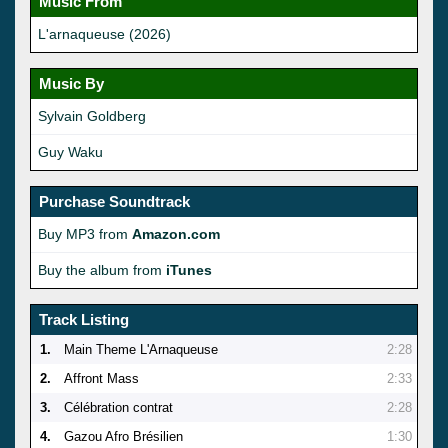
Music From
L'arnaqueuse (2026)
Music By
Sylvain Goldberg
Guy Waku
Purchase Soundtrack
Buy MP3 from
Amazon.com
Buy the album from
iTunes
Track Listing
1.
Main Theme L'Arnaqueuse
2:28
2.
Affront Mass
2:33
3.
Célébration contrat
2:28
4.
Gazou Afro Brésilien
1:30