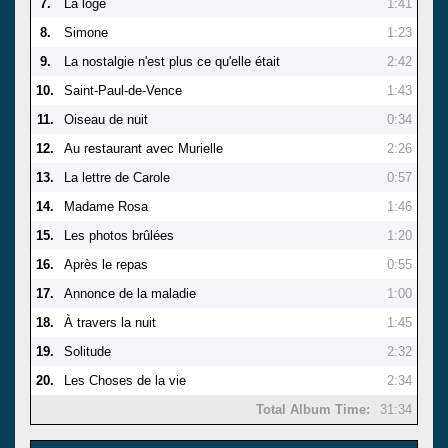
7.
La loge
1:41
8.
Simone
1:23
9.
La nostalgie n'est plus ce qu'elle était
2:42
10.
Saint-Paul-de-Vence
1:43
11.
Oiseau de nuit
0:34
12.
Au restaurant avec Murielle
2:26
13.
La lettre de Carole
0:57
14.
Madame Rosa
1:46
15.
Les photos brûlées
1:20
16.
Après le repas
0:55
17.
Annonce de la maladie
1:00
18.
À travers la nuit
1:45
19.
Solitude
2:32
20.
Les Choses de la vie
2:34
Total Album Time:
31:34