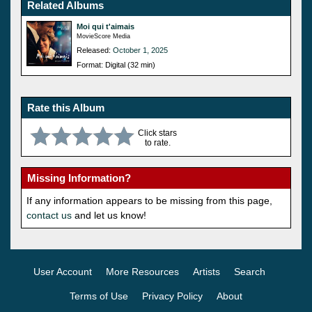
Related Albums
Moi qui t'aimais
MovieScore Media
Released:
October 1, 2025
Format: Digital (32 min)
Rate this Album
Click stars
to rate.
Missing Information?
If any information appears to be missing from this page,
contact us
and let us know!
User Account
More Resources
Artists
Search
Terms of Use
Privacy Policy
About