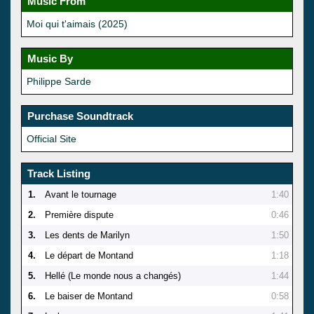
Music From
Moi qui t'aimais (2025)
Music By
Philippe Sarde
Purchase Soundtrack
Official Site
Track Listing
1.
Avant le tournage
1:40
2.
Première dispute
0:46
3.
Les dents de Marilyn
1:50
4.
Le départ de Montand
1:18
5.
Hellé (Le monde nous a changés)
1:44
6.
Le baiser de Montand
0:58