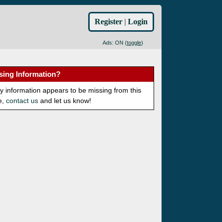
Register
|
Login
Ads: ON (
toggle
)
sing Information?
ny information appears to be missing from this
e,
contact us
and let us know!