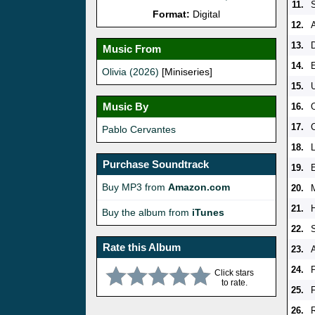
11.
Format:
Digital
12.
13.
Music From
14.
Olivia (2026)
[Miniseries]
15.
Music By
16.
17.
Pablo Cervantes
18.
Purchase Soundtrack
19.
Buy MP3 from
Amazon.com
20.
21.
Buy the album from
iTunes
22.
Rate this Album
23.
24.
Click stars
to rate.
25.
26.