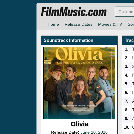
FilmMusic.com
Home
Release Dates
Movies & TV
So
Soundtrack Information
Trac
1.
T
2.
I
3.
4.
5.
6.
I
7.
8.
T
9.
Olivia
10.
Release Date:
June 20, 2026