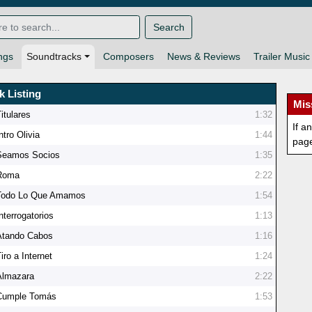
Search
ngs
Soundtracks
Composers
News & Reviews
Trailer Music
k Listing
Mis
itulares
1:32
If a
ntro Olivia
1:44
pag
Seamos Socios
1:35
Roma
2:22
Todo Lo Que Amamos
1:54
nterrogatorios
1:13
Atando Cabos
1:16
iro a Internet
1:24
Almazara
2:22
Cumple Tomás
1:53