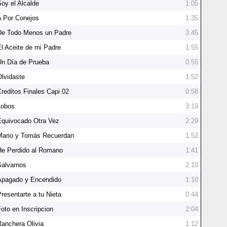
Soy el Alcalde
1:05
A Por Conejos
1:35
De Todo Menos un Padre
3:45
El Aceite de mi Padre
1:55
Un Día de Prueba
0:55
Olvidaste
1:52
Creditos Finales Capi 02
0:58
Lobos
3:19
Equivocado Otra Vez
2:29
Mario y Tomás Recuerdan
1:52
He Perdido al Romano
1:41
Salvarnos
2:10
Apagado y Encendido
1:10
Presentarte a tu Nieta
0:44
Foto en Inscripcion
2:04
Ranchera Olivia
1:12