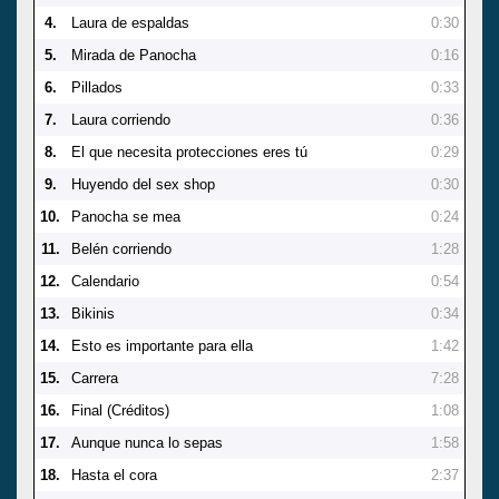
4.
Laura de espaldas
0:30
5.
Mirada de Panocha
0:16
6.
Pillados
0:33
7.
Laura corriendo
0:36
8.
El que necesita protecciones eres tú
0:29
9.
Huyendo del sex shop
0:30
10.
Panocha se mea
0:24
11.
Belén corriendo
1:28
12.
Calendario
0:54
13.
Bikinis
0:34
14.
Esto es importante para ella
1:42
15.
Carrera
7:28
16.
Final (Créditos)
1:08
17.
Aunque nunca lo sepas
1:58
18.
Hasta el cora
2:37