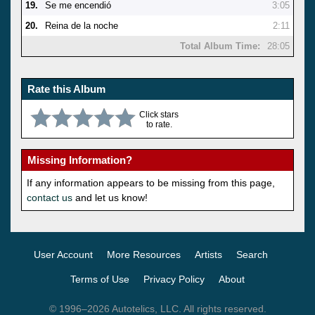
19.
Se me encendió
3:05
20.
Reina de la noche
2:11
Total Album Time:
28:05
Rate this Album
Click stars
to rate.
Missing Information?
If any information appears to be missing from this page,
contact us
and let us know!
User Account
More Resources
Artists
Search
Terms of Use
Privacy Policy
About
© 1996–2026 Autotelics, LLC. All rights reserved.