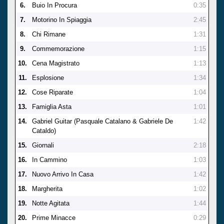
6.
Buio In Procura
0:35
7.
Motorino In Spiaggia
2:45
8.
Chi Rimane
1:31
9.
Commemorazione
1:15
10.
Cena Magistrato
1:13
11.
Esplosione
1:34
12.
Cose Riparate
1:04
13.
Famiglia Asta
1:01
14.
Gabriel Guitar (Pasquale Catalano & Gabriele De
1:42
Cataldo)
15.
Giornali
2:18
16.
In Cammino
1:03
17.
Nuovo Arrivo In Casa
1:42
18.
Margherita
1:02
19.
Notte Agitata
1:44
20.
Prime Minacce
0:29