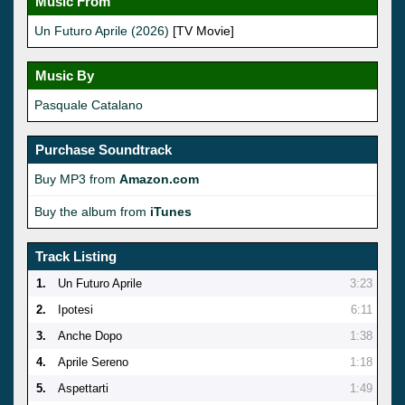
Music From
Un Futuro Aprile (2026)
[TV Movie]
Music By
Pasquale Catalano
Purchase Soundtrack
Buy MP3 from
Amazon.com
Buy the album from
iTunes
Track Listing
1.
Un Futuro Aprile
3:23
2.
Ipotesi
6:11
3.
Anche Dopo
1:38
4.
Aprile Sereno
1:18
5.
Aspettarti
1:49