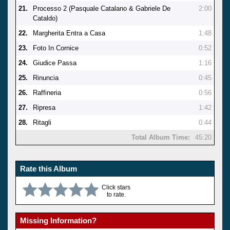
21.
Processo 2 (Pasquale Catalano & Gabriele De
2:00
Cataldo)
22.
Margherita Entra a Casa
1:48
23.
Foto In Cornice
0:52
24.
Giudice Passa
1:16
25.
Rinuncia
0:45
26.
Raffineria
0:56
27.
Ripresa
1:42
28.
Ritagli
0:44
Total Album Time:
45:20
Rate this Album
Click stars
to rate.
Missing Information?