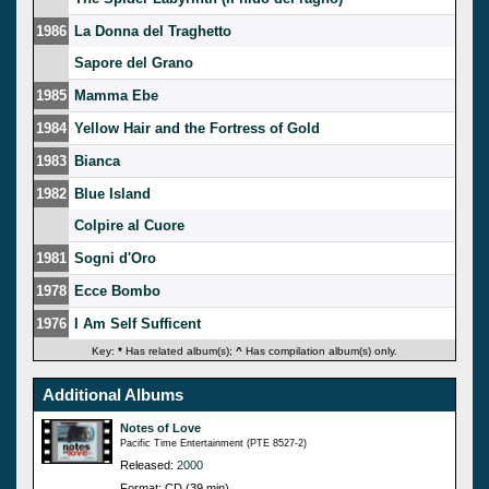
1986
La Donna del Traghetto
Sapore del Grano
1985
Mamma Ebe
1984
Yellow Hair and the Fortress of Gold
1983
Bianca
1982
Blue Island
Colpire al Cuore
1981
Sogni d'Oro
1978
Ecce Bombo
1976
I Am Self Sufficent
Key:
*
Has related album(s);
^
Has compilation album(s) only.
Additional Albums
Notes of Love
Pacific Time Entertainment (PTE 8527-2)
Released:
2000
Format: CD (39 min)