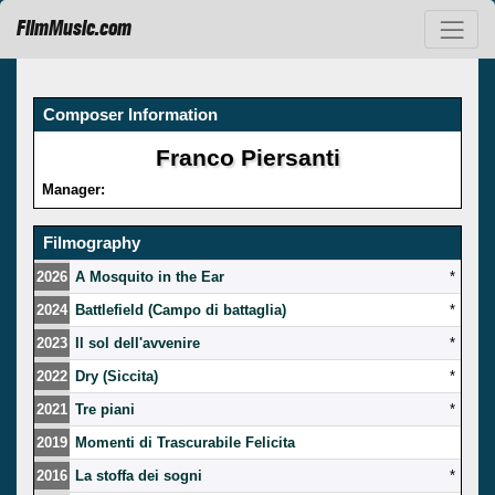
FilmMusic.com
Composer Information
Franco Piersanti
Manager:
Filmography
2026
A Mosquito in the Ear
*
2024
Battlefield (Campo di battaglia)
*
2023
Il sol dell'avvenire
*
2022
Dry (Siccita)
*
2021
Tre piani
*
2019
Momenti di Trascurabile Felicita
2016
La stoffa dei sogni
*