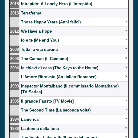
2015
Intrepido: A Lonely Hero (L'intrepido)
2013
Terraferma
Those Happy Years (Anni felici)
*
2012
We Have a Pope
*
Io e te (Me and You)
*
2008
Tutta la vita davanti
*
2006
The Caiman (Il Caimano)
*
2004
le chiavi di casa (The Keys to the House)
*
L'Amore Ritrovato (An Italian Romance)
*
1999
Inspector Montalbano (Il commissario Montalbano)
[TV Series]
1995
Il grande Fausto [TV Movie]
*
The Second Time (La seconda volta)
*
1994
Lamerica
*
1988
La donna della luna
*
The Spider Labyrinth (Il nido del ragno)
*