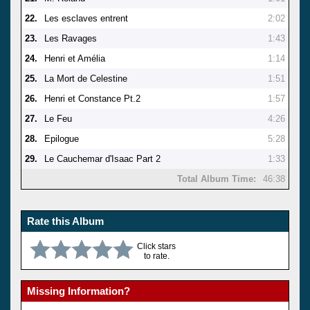
22.
Les esclaves entrent
2:02
23.
Les Ravages
1:43
24.
Henri et Amélia
1:14
25.
La Mort de Celestine
1:51
26.
Henri et Constance Pt.2
1:57
27.
Le Feu
4:26
28.
Epilogue
5:28
29.
Le Cauchemar d'Isaac Part 2
1:33
Total Album Time:
46:38
Rate this Album
Click stars
to rate.
Missing Information?