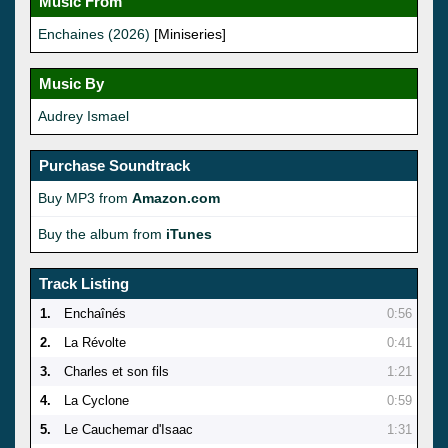
Music From
Enchaines (2026)
[Miniseries]
Music By
Audrey Ismael
Purchase Soundtrack
Buy MP3 from
Amazon.com
Buy the album from
iTunes
Track Listing
1.
Enchaînés
0:56
2.
La Révolte
0:41
3.
Charles et son fils
1:21
4.
La Cyclone
0:59
5.
Le Cauchemar d'Isaac
1:31