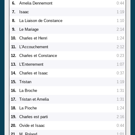
6.
Amelia Dennemont
0:44
7.
Isaac
1:19
8.
La Liaison de Constance
1:10
9.
Le Mariage
2:14
10.
Charles et Henri
1:24
11.
L'Accouchement
2:12
12.
Charles et Constance
0:23
13.
L'Enterrement
1:07
14.
Charles et Isaac
0:37
15.
Tristan
1:19
16.
La Broche
1:31
17.
Tristan et Amelia
1:31
18.
La Pioche
1:24
19.
Charles est parti
2:16
20.
Ovide et Isaac
0:44
21.
M. Roland
1:01