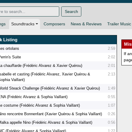
Search
ngs
Soundtracks
Composers
News & Reviews
Trailer Music
k Listing
Mis
Les ortolans
2:59
If a
errin's Suite
2:02
pag
La chauffarde (Frédéric Alvarez & Xavier Quérou)
2:01
Isabelle et casting (Frédéric Alvarez, Xavier Quérou &
2:13
ophia Vaillant)
World Steack Challenge (Frédéric Alvarez & Xavier Quérou)
1:49
ENA (Frédéric Alvarez & Sophia Vaillant)
0:55
Le costume (Frédéric Alvarez & Sophia Vaillant)
1:07
Nino rencontre Bonnenfant (Xavier Quérou & Sophia Vaillant)
0:26
Malka appelle Nino (Frédéric Alvarez & Sophia Vaillant)
0:56
WC (Frédéric Alvarez & Sophia Vaillant)
1:22