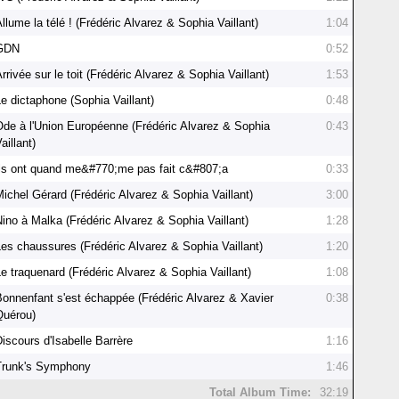
llume la télé ! (Frédéric Alvarez & Sophia Vaillant)
1:04
GDN
0:52
rrivée sur le toit (Frédéric Alvarez & Sophia Vaillant)
1:53
Le dictaphone (Sophia Vaillant)
0:48
Ode à l'Union Européenne (Frédéric Alvarez & Sophia
0:43
aillant)
Ils ont quand me&#770;me pas fait c&#807;a
0:33
Michel Gérard (Frédéric Alvarez & Sophia Vaillant)
3:00
Nino à Malka (Frédéric Alvarez & Sophia Vaillant)
1:28
Les chaussures (Frédéric Alvarez & Sophia Vaillant)
1:20
Le traquenard (Frédéric Alvarez & Sophia Vaillant)
1:08
Bonnenfant s'est échappée (Frédéric Alvarez & Xavier
0:38
Quérou)
iscours d'Isabelle Barrère
1:16
Trunk's Symphony
1:46
Total Album Time:
32:19