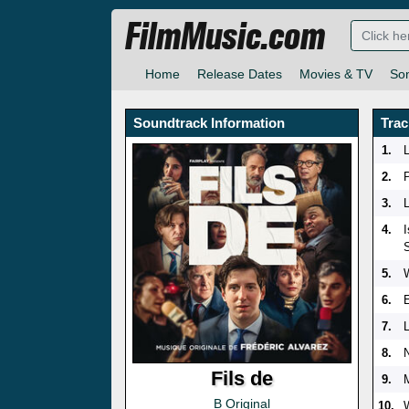
FilmMusic.com
Home
Release Dates
Movies & TV
So
Soundtrack Information
Trac
1.
2.
P
3.
4.
S
5.
6.
7.
8.
Fils de
9.
B Original
10.