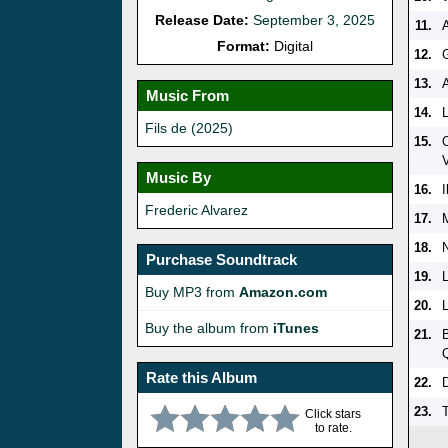
Release Date:
September 3, 2025
11.
A
Format:
Digital
12.
13.
A
Music From
14.
Fils de (2025)
15.
V
Music By
16.
Frederic Alvarez
17.
18.
Purchase Soundtrack
19.
Buy MP3 from
Amazon.com
20.
Buy the album from
iTunes
21.
Rate this Album
22.
D
23.
Click stars
to rate.