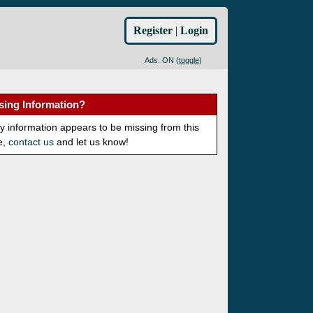
Register
|
Login
Ads: ON (
toggle
)
sing Information?
ny information appears to be missing from this
e,
contact us
and let us know!