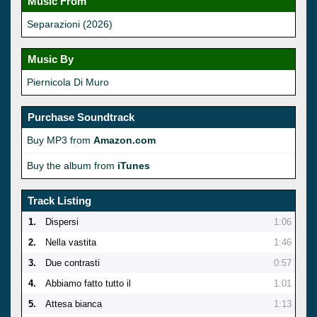
Music From
Separazioni (2026)
Music By
Piernicola Di Muro
Purchase Soundtrack
Buy MP3 from
Amazon.com
Buy the album from
iTunes
Track Listing
1.
Dispersi
1:06
2.
Nella vastita
1:46
3.
Due contrasti
0:57
4.
Abbiamo fatto tutto il
1:01
5.
Attesa bianca
1:13