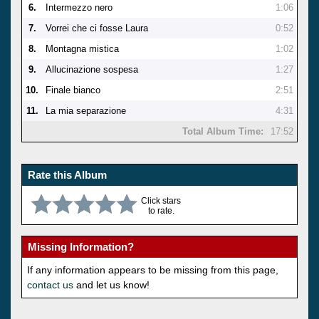
6.
Intermezzo nero
1:06
7.
Vorrei che ci fosse Laura
0:52
8.
Montagna mistica
1:02
9.
Allucinazione sospesa
1:27
10.
Finale bianco
2:51
11.
La mia separazione
4:31
Total Album Time:
17:52
Rate this Album
Click stars
to rate.
Missing Information?
If any information appears to be missing from this page,
contact us
and let us know!