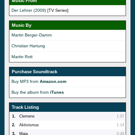
Music From
Der Lehrer (2009)
[TV Series]
Music By
Martin Berger-Damm
Christian Hartung
Martin Rott
Purchase Soundtrack
Buy MP3 from
Amazon.com
Buy the album from
iTunes
Track Listing
1.
Clemens
1:07
2.
Aktivismus
1:14
3.
Maja
0:49