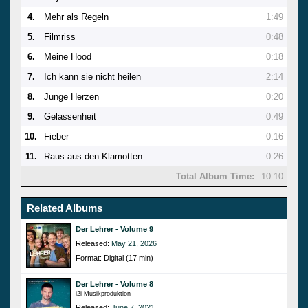
4.
Mehr als Regeln
1:49
5.
Filmriss
0:48
6.
Meine Hood
0:18
7.
Ich kann sie nicht heilen
2:14
8.
Junge Herzen
0:20
9.
Gelassenheit
0:49
10.
Fieber
0:16
11.
Raus aus den Klamotten
0:26
Total Album Time:
10:10
Related Albums
Der Lehrer - Volume 9
Released:
May 21, 2026
Format: Digital (17 min)
Der Lehrer - Volume 8
i2i Musikproduktion
Released:
June 7, 2021