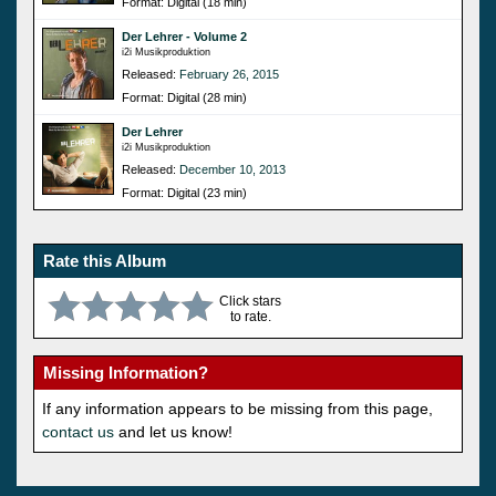
Format: Digital (18 min)
Der Lehrer - Volume 2
i2i Musikproduktion
Released:
February 26, 2015
Format: Digital (28 min)
Der Lehrer
i2i Musikproduktion
Released:
December 10, 2013
Format: Digital (23 min)
Rate this Album
Click stars
to rate.
Missing Information?
If any information appears to be missing from this page,
contact us
and let us know!